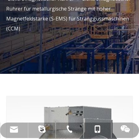
Rührer für metallurgische Stränge mit hoher
Magnetfeldstärke (S-EMS) für Stranggussmaschinen
(CCM)
live:.cid.c87935a5bad92e18
+86-15173020676
wangfp@cseco.cn
+86-730-8688890