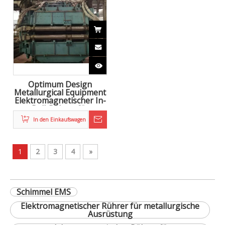
Optimum Design
Metallurgical Equipment
Elektromagnetischer In-
Roll-Rührer für
Stranggussstahl
In den Einkaufswagen
1
2
3
4
»
Schimmel EMS
Elektromagnetischer Rührer für metallurgische
Ausrüstung