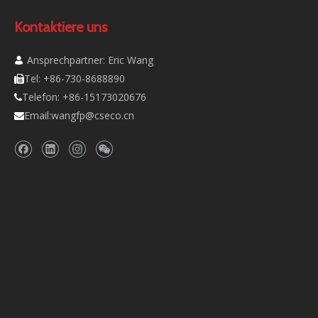
Kontaktiere uns
Ansprechpartner: Eric Wang

Tel: +86-730-8688890

Telefon: +86-15173020676

Email:
wangfp@cseco.cn
