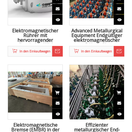
Elektromagnetischer
Advanced Metallurgical
Rührer mit
Equipment Endgültiger
hervorragender
elektromagnetischer
metallurgischer Wirkung
Rührer für
für Strangguss
Stranggussmaschinen
In den Einkaufswagen
In den Einkaufswagen
Elektromagnetische
Effizienter
Bremse (EMBR) in der
metallurgischer End-