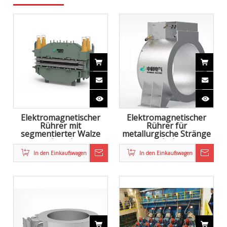
Elektromagnetischer
Elektromagnetischer
Rührer mit
Rührer für
segmentierter Walze
metallurgische Stränge
und starker
mit hoher
magnetischer Intensität
Magnetfeldstärke (S-
In den Einkaufswagen
In den Einkaufswagen
und hohem Schub für
EMS) für
Brammen
Stranggussmaschinen
(CCM)