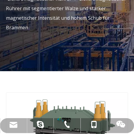
Rührer mit segmentierter Walze und starker
magnetischer Intensität und hohem Schub für
Brammen
live:.cid.c87935a5bad92e18
+86-15173020676
wangfp@cseco.cn
+86-730-8688890