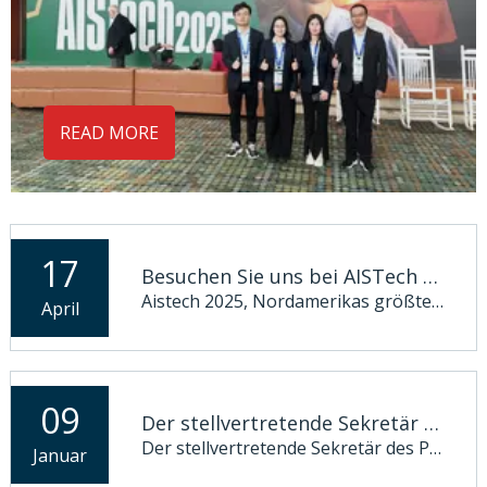
READ MORE
17
Besuchen Sie uns bei AISTech 2025!
Aistech 2025, Nordamerikas größte Jahreskonferenz und Ausstellung für Eisen & Steel, ist gleich um die Ecke. Es wird vom 5. bis 8. Mai abgehalten, 2025 im Music City Center in Nashville, USA. Dieser führende globale Die Ereignis in der Eisen- und Stahlindustrie wird in der neuesten Spitze stehen Technolo
April
09
Der stellvertretende Sekretär und Gouverneur des Parteikomitees der Provinz Hunan, Mao Weiming, und sein Gefolge besuchten Zhongke Electric zur Untersuchung.
Der stellvertretende Sekretär des Parteikomitees der Provinz Hunan und Gouverneur Mao Weiming und sein Gefolge besuchten Zhongke Electric zur Untersuchung.Am 3. Januar leitete Mao Weiming, stellvertretender Sekretär des Parteikomitees der Provinz Hunan und Gouverneur der Provinz Hunan, das Untersuchungsteam, um eine eingehende Untersuchung durchzuführen
Januar