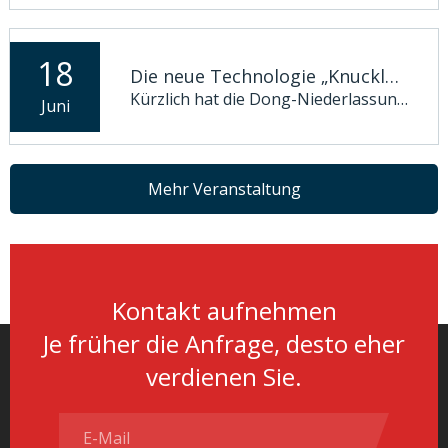
18
Die neue Technologie „Knuckle Boom Crane + Lifting Electromagnet“ wird offiziell in Betrieb genommen
Kürzlich hat die Dong-Niederlassung des Hafens Qingdao, Shandong Port, am Standort zum Heben von Knüppeln im Hafengebiet Dongjiakou offiziell eine neue „Knuckle Boom Crane + Lifting Electromagnet“-Technologie eingeführt. Diese innovative Lösung, die in Zusammenarbeit mit Hunan Zhongke Electric entwickelt wurde, markiert
Juni
Mehr Veranstaltung
Kontakt aufnehmen​​​​​​
Je früher die Anfrage, desto eher
verdienen Sie.