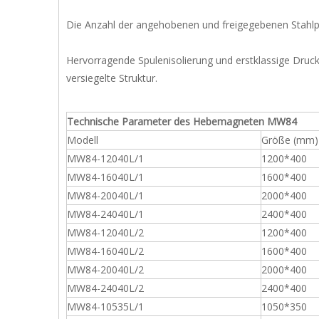
Die Anzahl der angehobenen und freigegebenen Stahlp
Hervorragende Spulenisolierung und erstklassige Druckfe
versiegelte Struktur.
Technische Parameter des Hebemagneten MW84
Modell
Größe (mm)
MW84-12040L/1
1200*400
MW84-16040L/1
1600*400
MW84-20040L/1
2000*400
MW84-24040L/1
2400*400
MW84-12040L/2
1200*400
MW84-16040L/2
1600*400
MW84-20040L/2
2000*400
MW84-24040L/2
2400*400
MW84-10535L/1
1050*350