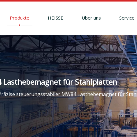
Produkte
HEISSE
Über uns
Service
4 Lasthebemagnet für Stahlplatten
Präzise steuerungsstabiler MW84 Lasthebemagnet für Stahl