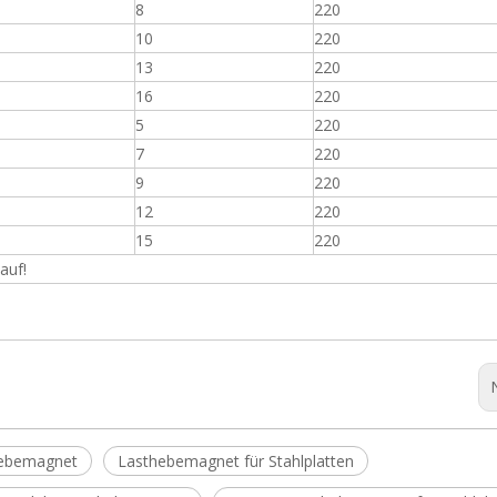
8
220
10
220
13
220
16
220
5
220
7
220
9
220
12
220
15
220
auf!
thebemagnet
Lasthebemagnet für Stahlplatten