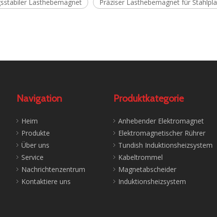
gsstabiler Lasthebemagnet
Präziser Lasthebemagnet für Stahlpla
Navigation
Produktkategorie
Heim
Anhebender Elektromagnet
Produkte
Elektromagnetischer Rührer
Über uns
Tundish Induktionsheizsystem
Service
Kabeltrommel
Nachrichtenzentrum
Magnetabscheider
Kontaktiere uns
Induktionsheizsystem