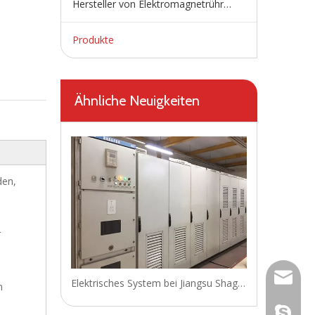
Hersteller von Elektromagnetrührern
Produkte
Ähnliche Neuigkeiten
den,
r
wangfp@
Elektrisches System bei Jiangsu Shagang
n
live:.ci