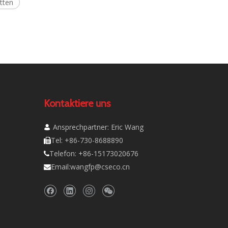
tten
Kontaktiere uns
Ansprechpartner: Eric Wang

Tel: +86-730-8688890

Telefon: +86-15173020676

Email:
wangfp@cseco.cn
