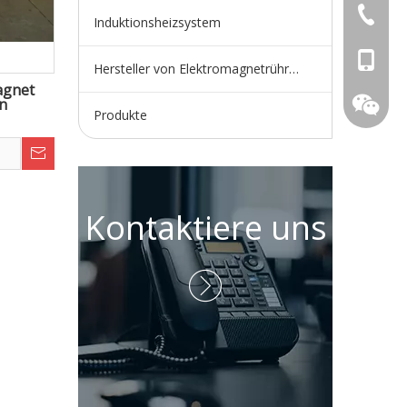
+86-730
Induktionsheizsystem
+86-15
Hersteller von Elektromagnetrührern
agnet
n
Produkte
Kontaktiere uns
