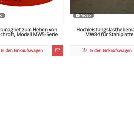
eo
Video
tromagnet zum Heben von
Hochleistungslasthebem
schrott, Modell MW5-Serie
MW84 für Stahlplatte
In den Einkaufswagen
In den Einkaufswagen