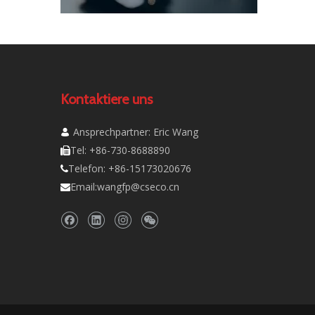
Kontaktiere uns
Ansprechpartner: Eric Wang

Tel: +86-730-8688890

Telefon: +86-15173020676

Email:
wangfp@cseco.cn
