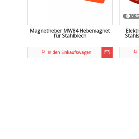
Vid
Magnetheber MW84 Hebemagnet
Elek
für Stahlblech
Stahl
In den Einkaufswagen