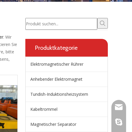
er
. Wir
tieren Sie
Produktkategorie
e, bitte
ssens,
Elektromagnetischer Rührer
Anhebender Elektromagnet
Tundish-Induktionsheizsystem
wangfp@
Kabeltrommel
live:.ci
Magnetischer Separator