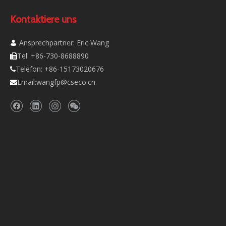
Kontaktiere uns
Ansprechpartner: Eric Wang

Tel: +86-730-8688890

Telefon: +86-15173020676

Email:
wangfp@cseco.cn
