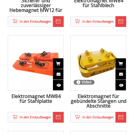
Sicherer und
Elektromagnet MW84
zuverlässiger
für Stahlblech
Hebemagnet MW12 für
Coilstahl und Brammen
In den Einkaufswagen
In den Einkaufswagen
Video
Elektromagnet MW84
Elektromagnet für
für Stahlplatte
gebündelte Stangen und
Abschnitte
In den Einkaufswagen
In den Einkaufswagen