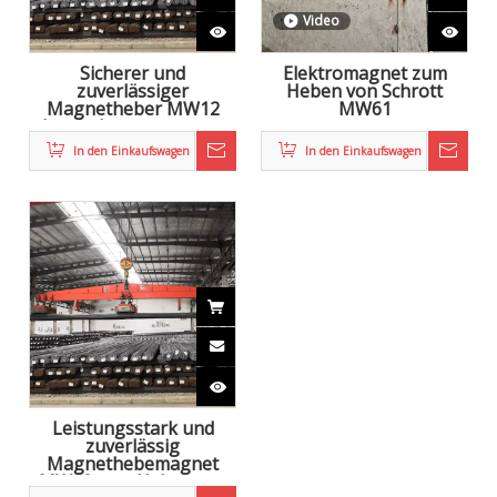
Video
Sicherer und
Elektromagnet zum
zuverlässiger
Heben von Schrott
Magnetheber MW12
MW61
Lasthebemagnet zum
Heben von Stahlrollen
In den Einkaufswagen
In den Einkaufswagen
und Brammen
Leistungsstark und
zuverlässig
Magnethebemagnet
MW12 zum Heben von