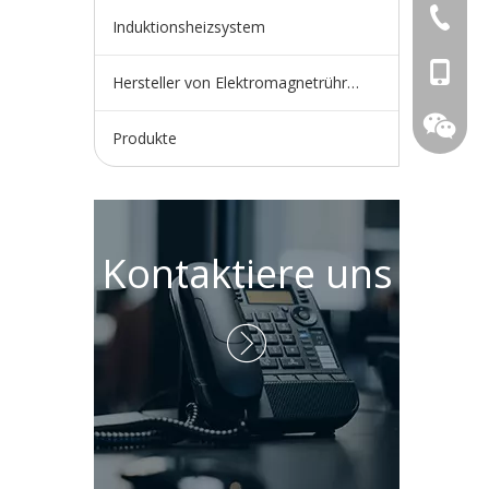
+86-730
Induktionsheizsystem
+86-15
Hersteller von Elektromagnetrührern
Produkte
Kontaktiere uns
