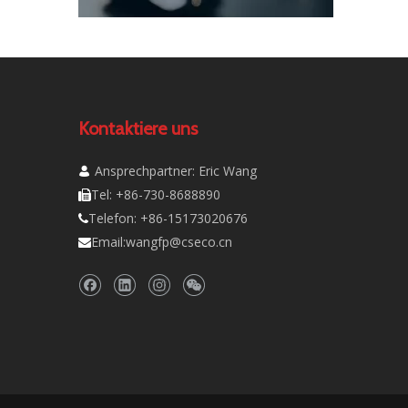
Kontaktiere uns
Ansprechpartner: Eric Wang

Tel: +86-730-8688890

Telefon: +86-15173020676

Email:
wangfp@cseco.cn
