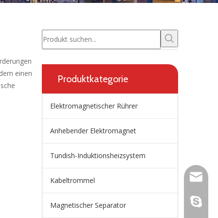
orderungen
dern einen
Produktkategorie
ische
Elektromagnetischer Rührer
Anhebender Elektromagnet
Tundish-Induktionsheizsystem
wangfp@
Kabeltrommel
live:.ci
Magnetischer Separator