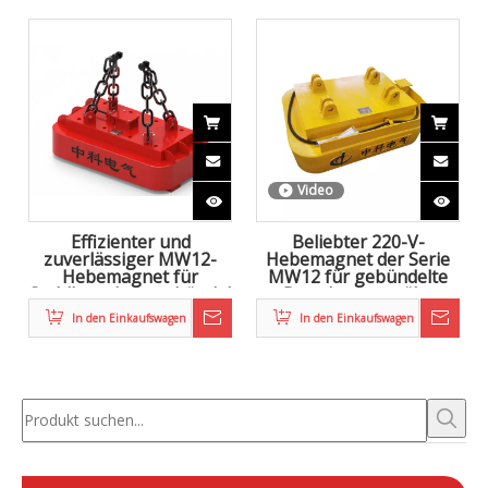
Video
Effizienter und
Beliebter 220-V-
zuverlässiger MW12-
Hebemagnet der Serie
Hebemagnet für
MW12 für gebündelte
Stahlbewehrungsbündel
Bewehrungsstäbe
und Stahlspulen
In den Einkaufswagen
In den Einkaufswagen