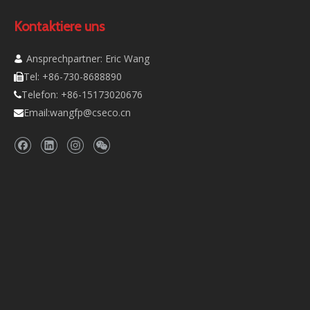
Kontaktiere uns
Ansprechpartner: Eric Wang

Tel: +86-730-8688890

Telefon: +86-15173020676

Email:
wangfp@cseco.cn
