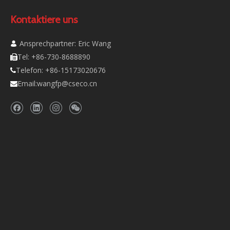
Kontaktiere uns
Ansprechpartner: Eric Wang

Tel: +86-730-8688890

Telefon: +86-15173020676

Email:
wangfp@cseco.cn
