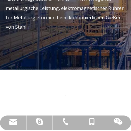
metallurgische Leistung, elektromagnetischer Rührer
für Metallurgieformen beim kontinuierlichen Gießen
von Stahl
live:.cid.c87935a5bad92e18
+86-15173020676
wangfp@cseco.cn
+86-730-8688890